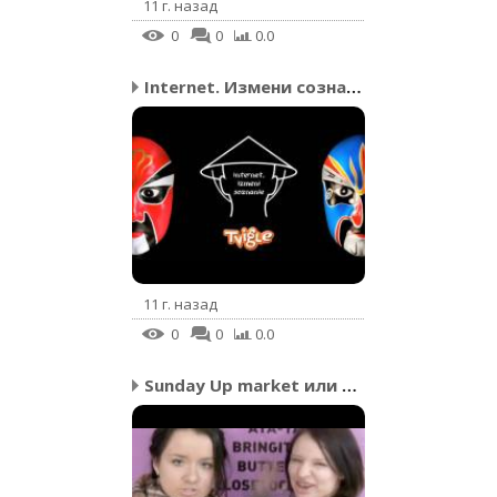
11 г. назад
0
0
0.0
Internet. Измени сознан...
11 г. назад
0
0
0.0
Sunday Up market или Бл...