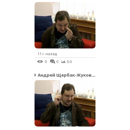
11 г. назад
0
0
0.0
Андрей Щербак-Жуков – П...