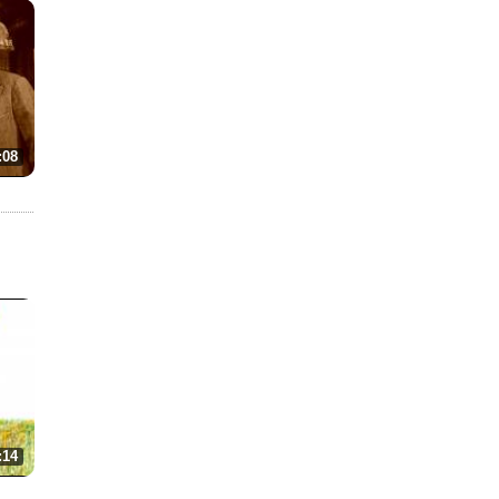
:08
:14