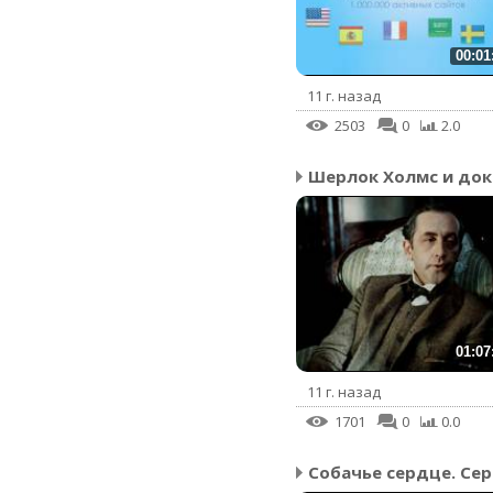
00:01
11 г. назад
2503
0
2.0
01:07
11 г. назад
1701
0
0.0
Собачье сердце. Сер