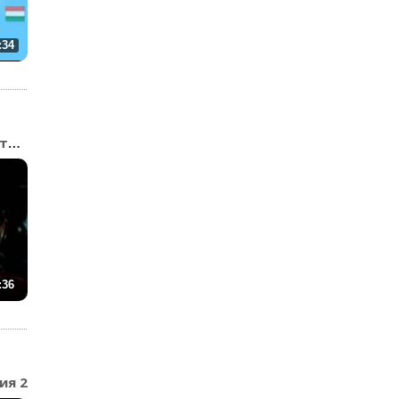
:34
Шерлок Холмс и доктор В...
:36
ия 2