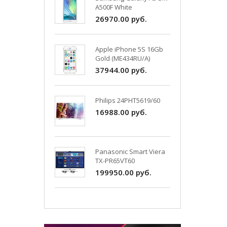
A500F White
26970.00 руб.
Apple iPhone 5S 16Gb
Gold (ME434RU/A)
37944.00 руб.
Philips 24PHT5619/60
16988.00 руб.
Panasonic Smart Viera
TX-PR65VT60
199950.00 руб.