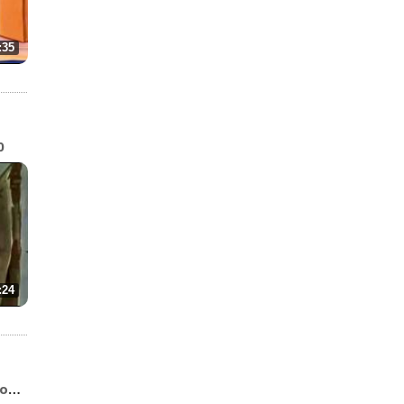
:35
0
:24
Илья Муромец и Соловей ...