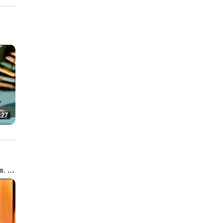
:27
Котёнок по имени Гав. В...