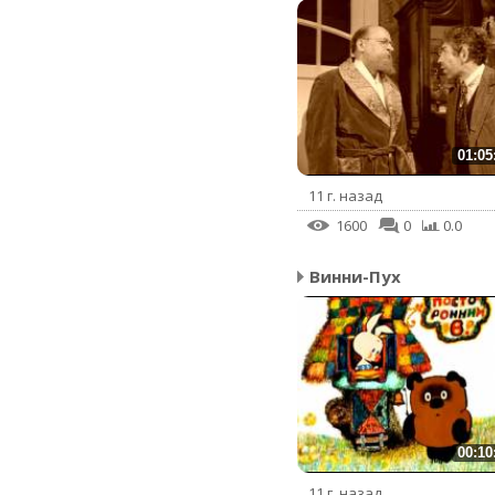
01:05
11 г. назад
1600
0
0.0
Винни-Пух
00:10
11 г. назад