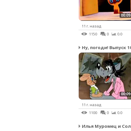
00:09
11 г. назад
1150
0
0.0
Ну, погоди! Выпуск 1
00:09
11 г. назад
1100
0
0.0