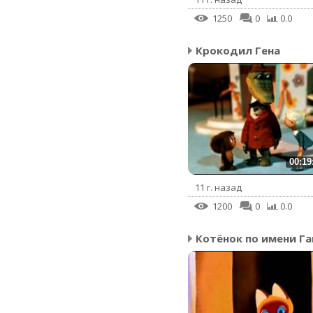
1250
0
0.0
Крокодил Гена
00:19
11 г. назад
1200
0
0.0