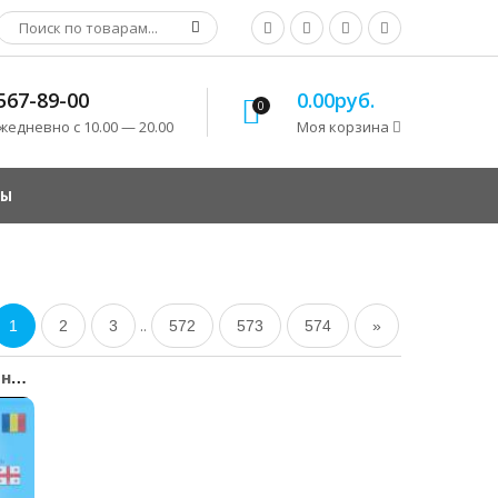
 567-89-00
0.00руб.
0
едневно с 10.00 — 20.00
Моя корзина
ТЫ
..
1
2
3
572
573
574
»
uCoz - Бесплатный конст...