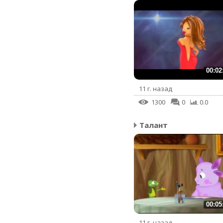
00:02
11 г. назад
1300
0
0.0
Талант
00:05
11 г. назад