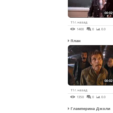
00:02
11 г. назад
1400
0
0.0
План
00:02
11 г. назад
1350
0
0.0
Гламперина Джоли