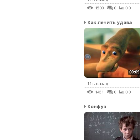
1500
0
0.0
Как лечить удава
00:09
11 г. назад
1451
0
0.0
Конфуз