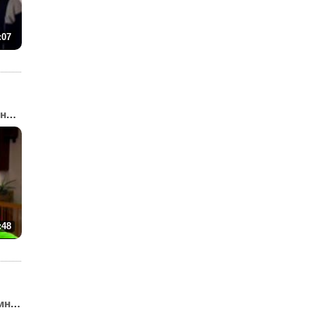
:07
«Фю–Фю» — проверено вре...
:48
1«А» говорит о скромности