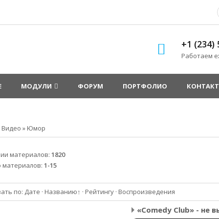
+1 (234)
Работаем еж
Е
МОДУЛИ
ФОРУМ
ПОРТФОЛИО
КОНТАК
»
Видео
»
Юмор
рии материалов
:
1820
о материалов
:
1-15
ать по
:
Дате
·
Названию
↑
·
Рейтингу
·
Воспроизведения