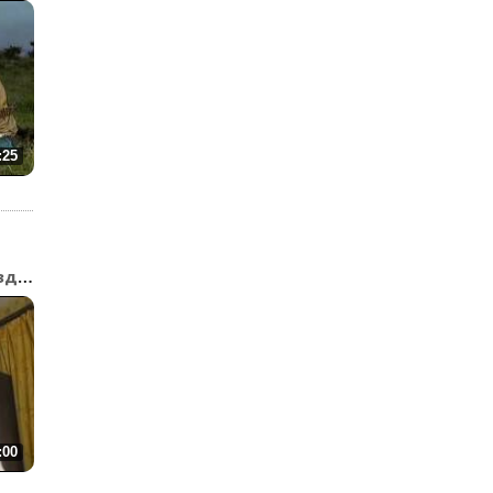
:25
«Маски-Шоу» на празднике
:00