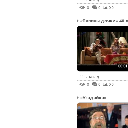
0
0
0.0
00:01
11 г. назад
0
0
0.0
«Угадайка»