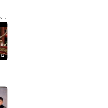
«Папины дочки» 40 лет с...
:43