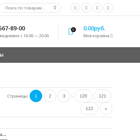
 567-89-00
0.00руб.
0
едневно с 10.00 — 20.00
Моя корзина
ТЫ
Страницы
:
..
1
2
3
120
121
122
»
«Comedy Club» - не выше...