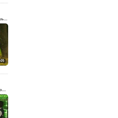
«Вдруг ты не придешь...»
:05
«Маски-Шоу» на диком за...