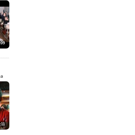
:09
па
:11