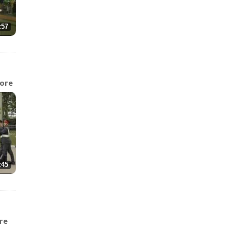
:57
оге
:45
те