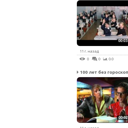
00:03
11 г. назад
0
0
0.0
100 лет без гороско
00:02