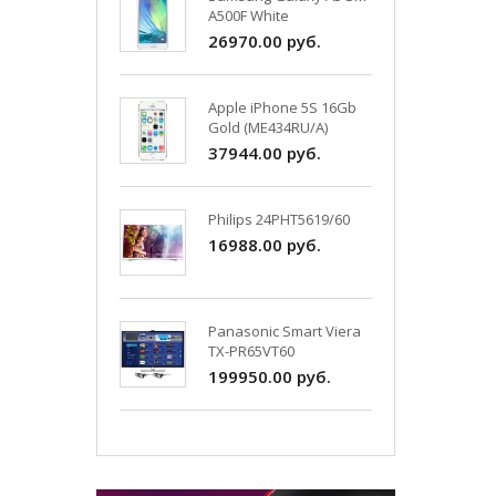
A500F White
26970.00 руб.
Apple iPhone 5S 16Gb
Gold (ME434RU/A)
37944.00 руб.
Philips 24PHT5619/60
16988.00 руб.
Panasonic Smart Viera
TX-PR65VT60
199950.00 руб.